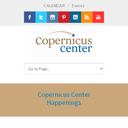
CALENDAR
/
Events
Facebook
Twitter
Instagram
Pinterest
LinkedIn
RSS
Youtube
Copernicus Center
Happenings