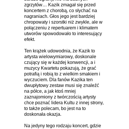
zgrzytów… Kazik zmagał się przed
koncertem z chorobą, co słychać na
nagraniach. Głos jego jest bardziej
chropowaty i szorstki niż zwykle, ale w
połączeniu z repertuarem i klimatem
utworów spowodowało to interesujący
efekt.
Ten krążek udowodnia, że Kazik to
artysta wielowymiarowy, doskonale
czujący się w każdej konwencji, a i
muzycy Kwartetu pokazują, że grać
potrafią i robią to z wielkim smakiem i
wyczuciem. Dla fanów Kazika ten
dwupłytowy zestaw musi się znaleźć
na półce, a jak ktoś mniej
zaznajomiony z twórczością artysty
chce poznać lidera Kultu z innej strony,
to także polecam, bo jest na to
doskonała okazja.
Na jedyny tego rodzaju koncert, gdzie