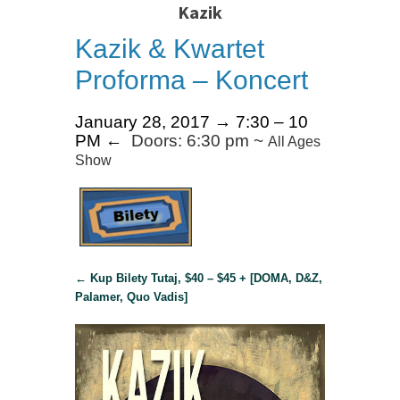
Kazik
Kazik & Kwartet
Proforma – Koncert
January 28, 2017
→
7:30 – 10
PM
←
Doors: 6:30 pm ~
All Ages
Show
← Kup Bilety Tutaj, $40 – $45 +
[DOMA, D&Z,
Palamer, Quo Vadis
]