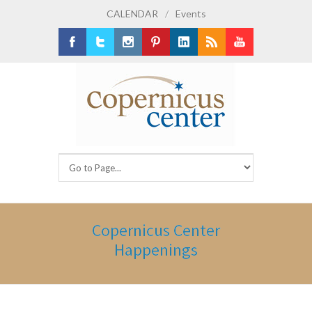
CALENDAR
/
Events
Facebook
Twitter
Instagram
Pinterest
LinkedIn
RSS
Youtube
Copernicus Center
Happenings