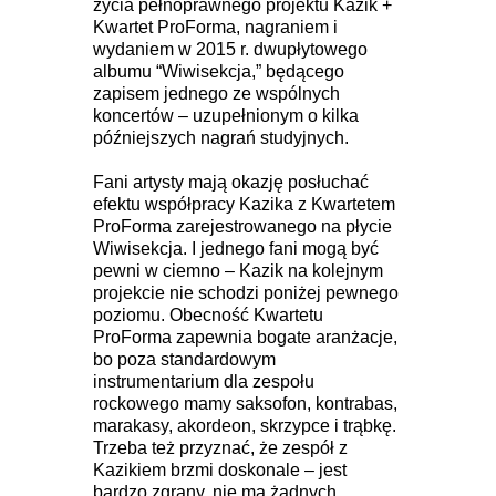
życia pełnoprawnego projektu Kazik +
Kwartet ProForma, nagraniem i
wydaniem w 2015 r. dwupłytowego
albumu “Wiwisekcja,” będącego
zapisem jednego ze wspólnych
koncertów – uzupełnionym o kilka
późniejszych nagrań studyjnych.
Fani artysty mają okazję posłuchać
efektu współpracy Kazika z Kwartetem
ProForma zarejestrowanego na płycie
Wiwisekcja. I jednego fani mogą być
pewni w ciemno – Kazik na kolejnym
projekcie nie schodzi poniżej pewnego
poziomu. Obecność Kwartetu
ProForma zapewnia bogate aranżacje,
bo poza standardowym
instrumentarium dla zespołu
rockowego mamy saksofon, kontrabas,
marakasy, akordeon, skrzypce i trąbkę.
Trzeba też przyznać, że zespół z
Kazikiem brzmi doskonale – jest
bardzo zgrany, nie ma żadnych