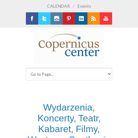
CALENDAR
/
Events
Facebook
Twitter
Instagram
Pinterest
LinkedIn
RSS
Youtube
Wydarzenia,
Koncerty, Teatr,
Kabaret, Filmy,