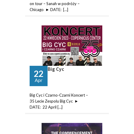
on tour – Sanah w podróży –
Chicago ► DATE: […]
Big Cyc
22
Apr
Big Cyc i Czarno-Czarni Koncert –
35 Lecie Zespolu Big Cyc ►
DATE: 22 April […]