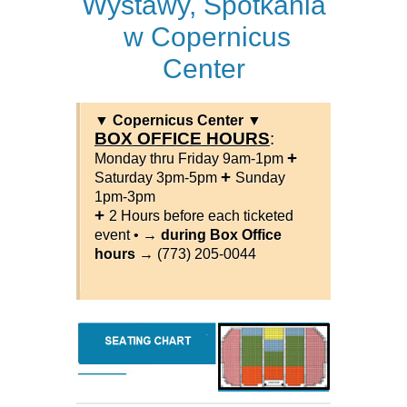
Wystawy, Spotkania
w Copernicus
Center
▼ Copernicus Center ▼
BOX OFFICE HOURS
:
+
Monday thru Friday 9am-1pm
+
Saturday 3pm-5pm
Sunday
1pm-3pm
+
2 Hours before each ticketed
event •
→ during Box Office
hours →
(773) 205-0044