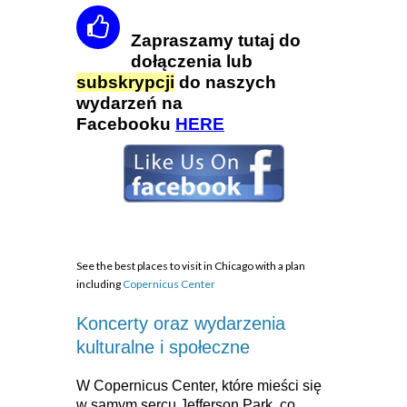
Zapraszamy tutaj do
dołączenia lub
subskrypcji
do naszych
wydarzeń na
Facebooku
HERE
See the best places to visit in Chicago with a plan
including
Copernicus Center
Koncerty oraz wydarzenia
kulturalne i społeczne
W Copernicus Center, które mieści się
w samym sercu Jefferson Park, co