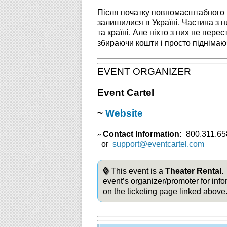
Після початку повномасштабного в
залишилися в Україні. Частина з н
та країні. Але ніхто з них не пер
збираючи кошти і просто піднімаю
EVENT ORGANIZER
Event Cartel
~
Website
Contact Information:
800.311.65
~
or
support@eventcartel.com
◊
This event is a
Theater Rental
.
event’s organizer/promoter for info
on the ticketing page linked above