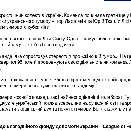
ристичний колектив України. Команда починала грати ще у К
ірки українського гумору – Ігор Ласточкін та Юрій Ткач. У Лі
м зимового кубка Ліги.
іони п’ятого сезону Ліги Сміху. Одна із найулюбленіших ком
візійному, так і YouTube глядачеві.
оманда, яка спростовує стереотип про «жіночий гумор». На ц
квартал 95, але й продовжують свою діяльність як команда Лі
.
м» – фішка цього турне. Збірна фронтменів двох найнародні
лені номери цього гумористичного тандему.
мери кожної з команд, так і найнесподіваніші колаборації у
ідчуєте український погляд зсередини на сучасний світ та зр
мати український дух та почуття гумору. Бо, як кажуть у на
до благодійного фонду допомоги України – League of He