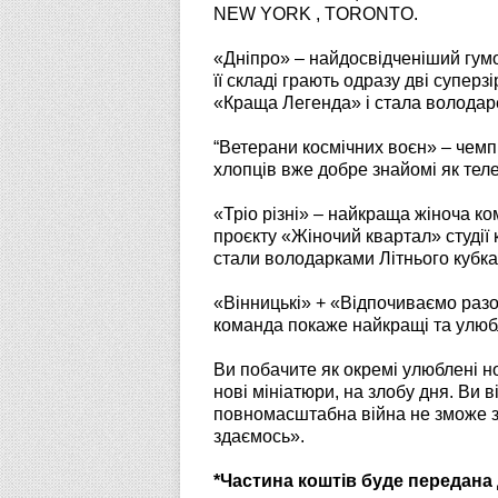
NEW YORK , TORONTO.
«Дніпро» – найдосвідченіший гумо
її складі грають одразу дві суперз
«Краща Легенда» і стала володаре
“Ветерани космічних воєн» – чемп
хлопців вже добре знайомі як теле
«Тріо різні» – найкраща жіноча к
проєкту «Жіночий квартал» студії 
стали володарками Літнього кубка
«Вінницькі» + «Відпочиваємо разо
команда покаже найкращі та улюб
Ви побачите як окремі улюблені но
нові мініатюри, на злобу дня. Ви в
повномасштабна війна не зможе зла
здаємось».
*Частина коштів буде передана 