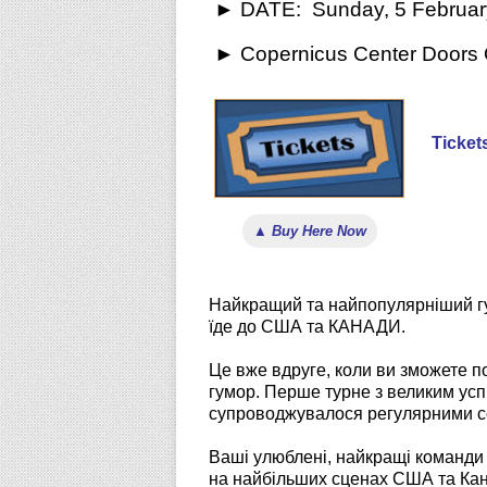
► DATE: Sunday, 5 February
► Copernicus Center Doors 
Ticket
▲ Buy Here Now
Найкращий та найпопулярніший гум
їде до США та КАНАДИ.
Це вже вдруге, коли ви зможете п
гумор. Перше турне з великим усп
супроводжувалося регулярними с
Ваші улюблені, найкращі команди в
на найбільших сценах США та Ка