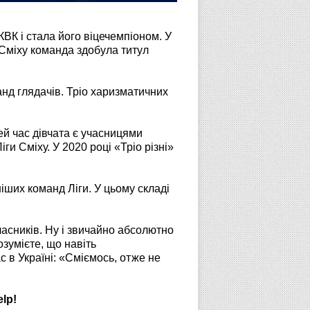
ВК і стала його віцечемпіоном. У
зі Сміху команда здобула титул
анд глядачів. Тріо харизматичних
ей час дівчата є учасницями
ги Сміху. У 2020 році «Тріо різні»
ших команд Ліги. У цьому складі
часників. Ну і звичайно абсолютно
озумієте, що навіть
с в Україні: «Сміємось, отже не
lp!