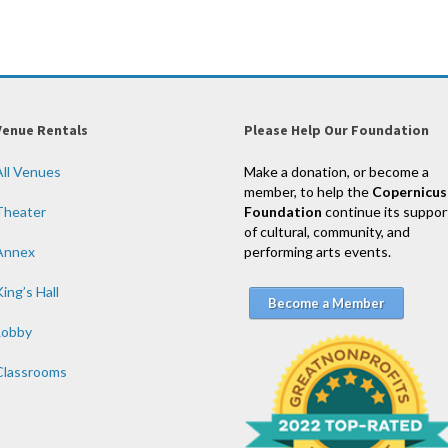
Venue Rentals
Please Help Our Foundation
All Venues
Make a donation, or become a
member, to help the
Copernicus
Theater
Foundation
continue its suppor
of cultural, community, and
Annex
performing arts events.
ing’s Hall
Become a Member
Lobby
Classrooms