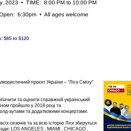
, 2023 • TIME: 8:00 PM to 10:00 PM
Open: 6:30pm • All ages welcome
↓ ↓ ↓
s: $65 to $120
ористичний проєкт України – “Ліга Сміху”
обачити та оцінити справжній український
іхом пройшло у 2018 році та
олд-аутами та додатковими концертами.
сіх сезонів та за всю історію Ліги зберуться
нади: LOS ANGELES , MIAMI , CHICAGO ,