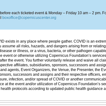
 before each ticketed event & Monday – Friday 10 am – 2 pm. For
il
boxoffice@copernicuscenter.org
VID exists in any place where people gather. COVID is an extre
 assume all risks, hazards, and dangers arising from or relating 
ease or illness, or a virus, bacteria, or other pathogen capab
the event or otherwise utilizing Copernicus Foundation’s services
after the event. You further voluntarily release and waive all cla
ective affiliates, subsidiaries, sponsors, successors and assigns
 and agents, Event Organizers, the Venue, the Presenter, the Ev
sponsors, successors and assigns and their respective officers, 
ure, infection, and/or spread of COVID or another communicable 
ce at the event and/or utilization of Copernicus Foundation’s s
o health protocols according to updated public health guidance a