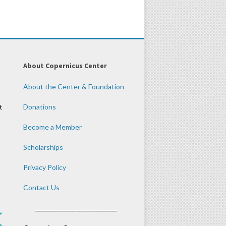
About Copernicus Center
About the Center & Foundation
t
Donations
Become a Member
Scholarships
Privacy Policy
Contact Us
___________________________