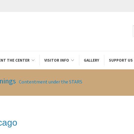
ENT THE CENTER
VISITOR INFO
GALLERY
SUPPORT US
nings
Contentment under the STARS
cago