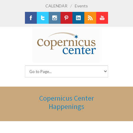
CALENDAR
/
Events
Facebook
Twitter
Instagram
Pinterest
LinkedIn
RSS
Youtube
Copernicus Center
Happenings