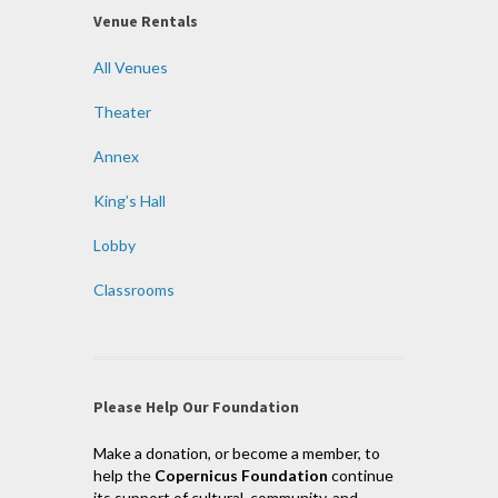
Venue Rentals
All Venues
Theater
Annex
King’s Hall
Lobby
Classrooms
Please Help Our Foundation
Make a donation, or become a member, to
help the
Copernicus Foundation
continue
its support of cultural, community, and