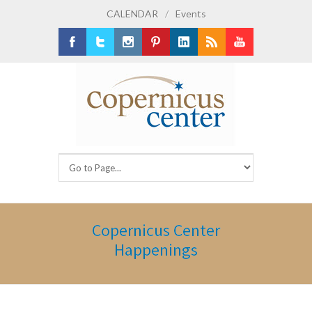
CALENDAR
/
Events
Facebook
Twitter
Instagram
Pinterest
LinkedIn
RSS
Youtube
Copernicus Center
Happenings