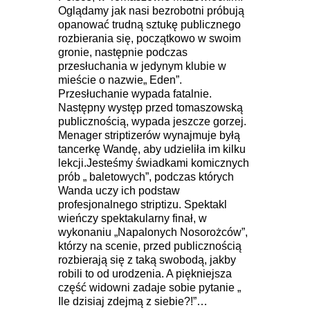
Oglądamy jak nasi bezrobotni próbują
opanować trudną sztukę publicznego
rozbierania się, początkowo w swoim
gronie, następnie podczas
przesłuchania w jedynym klubie w
mieście o nazwie„ Eden”.
Przesłuchanie wypada fatalnie.
Następny występ przed tomaszowską
publicznością, wypada jeszcze gorzej.
Menager striptizerów wynajmuje byłą
tancerkę Wandę, aby udzieliła im kilku
lekcji.Jesteśmy świadkami komicznych
prób „ baletowych”, podczas których
Wanda uczy ich podstaw
profesjonalnego striptizu. Spektakl
wieńczy spektakularny finał, w
wykonaniu „Napalonych Nosorożców”,
którzy na scenie, przed publicznością
rozbierają się z taką swobodą, jakby
robili to od urodzenia. A piękniejsza
część widowni zadaje sobie pytanie „
Ile dzisiaj zdejmą z siebie?!”…