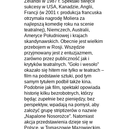
Zelandii w 1987 r. Spektakl święcił
sukcesy w USA, Kanadzie, Anglii,
Francji (w 2001 r. produkcja francuska
otrzymała nagrodę Moliera za
najlepszą komedię roku na scenie
teatralnej), Niemczech, Australii,
Ameryce Południowej i krajach
skandynawskich. Obecnie jest wielkim
przebojem w Rosji. Wszędzie
przyjmowany jest z entuzjazmem,
zarówno przez publiczność jak i
krytyków teatralnych. ”Goło i wesoło”
okazało się hitem nie tylko w teatrach –
film na podstawie sztuki, pod tym
samym tytułem podbił także kina.
Podobnie jak film, spektakl opowiada
historię kilku bezrobotnych, którzy
będąc zupełnie bez pieniędzy, bez
perspektyw, wpadają na pomysł, aby
założyć grupę striptizerów o nazwie
„Napalone Nosorożce”. Natomiast
akcja przedstawienia dzieje się w
Polsce, w Tomaszowie Mazowieckim.