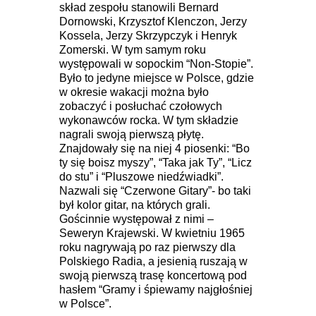
skład zespołu stanowili Bernard
Dornowski, Krzysztof Klenczon, Jerzy
Kossela, Jerzy Skrzypczyk i Henryk
Zomerski. W tym samym roku
występowali w sopockim “Non-Stopie”.
Było to jedyne miejsce w Polsce, gdzie
w okresie wakacji można było
zobaczyć i posłuchać czołowych
wykonawców rocka. W tym składzie
nagrali swoją pierwszą płytę.
Znajdowały się na niej 4 piosenki: “Bo
ty się boisz myszy”, “Taka jak Ty”, “Licz
do stu” i “Pluszowe niedźwiadki”.
Nazwali się “Czerwone Gitary”- bo taki
był kolor gitar, na których grali.
Gościnnie występował z nimi –
Seweryn Krajewski. W kwietniu 1965
roku nagrywają po raz pierwszy dla
Polskiego Radia, a jesienią ruszają w
swoją pierwszą trasę koncertową pod
hasłem “Gramy i śpiewamy najgłośniej
w Polsce”.