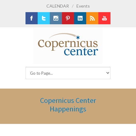
CALENDAR
/
Events
Facebook
Twitter
Instagram
Pinterest
LinkedIn
RSS
Youtube
Copernicus Center
Happenings