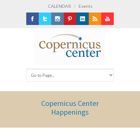
CALENDAR
/
Events
Facebook
Twitter
Instagram
Pinterest
LinkedIn
RSS
Youtube
Copernicus Center
Happenings