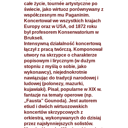
całe życie, tournée artystyczne po
świecie, jako wirtuoz porównywany z
współczesnym mu Paganinim.
Koncertował we wszystkich krajach
Europy oraz w USA, od 1872 roku
był profesorem Konserwatorium w
Brukseli.
Intensywną działalność koncertową
łączył z pracą twórczą. Komponował
utwory na skrzypce o charakterze
popisowym i lirycznym (w dużym
stopniu z myślą o sobie, jako
wykonawcy), niejednokrotnie
nawiązując do tradycji narodowej i
ludowej (polonezy, mazurki,
kujawiaki). Pisał, popularne w XIX w.
fantazje na tematy operowe (np.
„Fausta” Gounoda). Jest autorem
etiud i dwóch wirtuozowskich
koncertów skrzypcowych z
orkiestrą, wykonywanych do dzisiaj
przez najsłynniejszych solistów.