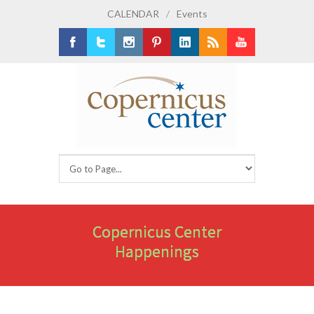
CALENDAR
/
Events
Facebook
Twitter
Instagram
Pinterest
LinkedIn
RSS
Youtube
Copernicus Center
Happenings