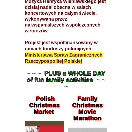
Muzyka Henryka Wieniawskiego jest
dzisiaj nadal obecna w salach
koncertowych na całym świecie,
wykonywana przez
najwspanialszych współczesnych
wirtuozów.
Projekt jest współfinansowany w
ramach funduszy polonijnych
Ministerstwa Spraw Zagranicznych
Rzeczypospolitej Polskiej
~ ~ ~
PLUS a WHOLE DAY
of fun family activities
~ ~
~
Polish
Family
Christmas
Christmas
Market
Movie
Marathon