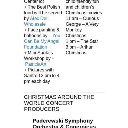
Center lot
child friendly fun
+ The Best Polish
and children’s
food will be served
Christmas movies.
by
Alex Deli
11 am – Curious
Wholesale
George – A Very
+ Face painting &
Monkey
balloons by –
You
Christmas
Can Be My Angel
1 pm – The Star
Foundation
3 pm – Arthur
+ Mini Santa’s
Christmas
Workshop by –
PatriciaArt
+ Pictures with
Santa: 12 pm to 4
pm each day
CHRISTMAS AROUND THE
WORLD CONCERT
PRODUCERS
Paderewski Symphony
Orchestra & Copernicus