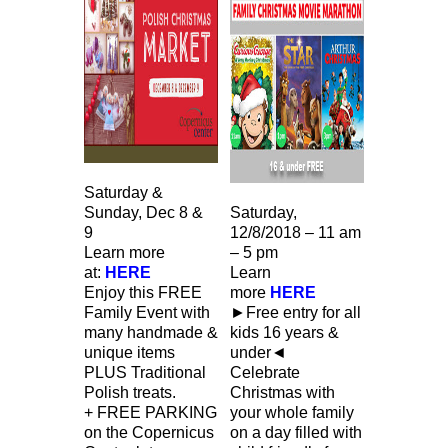
Saturday &
Sunday, Dec 8 &
Saturday,
9
12/8/2018 – 11 am
Learn more
– 5 pm
at:
HERE
Learn
Enjoy this FREE
more
HERE
Family Event with
►Free entry for all
many handmade &
kids 16 years &
unique items
under◄
PLUS Traditional
Celebrate
Polish treats.
Christmas with
+ FREE PARKING
your whole family
on the Copernicus
on a day filled with