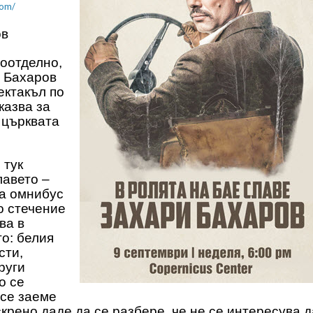
com/
ов
поотделно,
и Бахаров
ектакъл по
казва за
 църквата
 тук
лавето –
а омнибус
о стечение
ва в
о: белия
сти,
руги
о се
 се заеме
скрено даде да се разбере, че не се интересува д