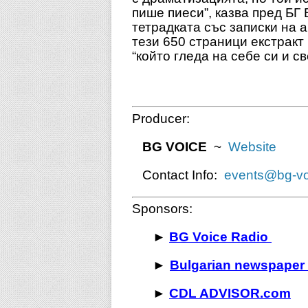
пише пиеси”, казва пред Б
тетрадката със записки на 
тези 650 страници екстракт 
“който гледа на себе си и 
Producer:
BG VOICE
~
Website
Contact Info:
events@bg-vo
Sponsors:
►
BG Voice Radio
►
Bulgarian newspaper
►
CDL ADVISOR.com