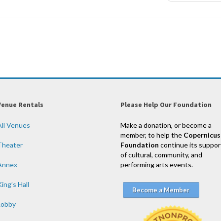
Venue Rentals
Please Help Our Foundation
All Venues
Make a donation, or become a
member, to help the
Copernicus
Theater
Foundation
continue its suppor
of cultural, community, and
Annex
performing arts events.
ing’s Hall
Become a Member
Lobby