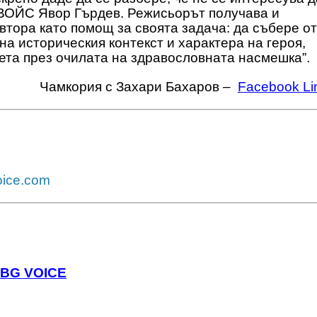
Г ВОЙС Явор Гърдев. Режисьорът получава и
автора като помощ за своята задача: да събере от
на историческия контекст и характера на героя,
света през очилата на здравословната насмешка”.
Чамкория с Захари Бахаров –
Facebook Li
ice.com
 BG VOICE