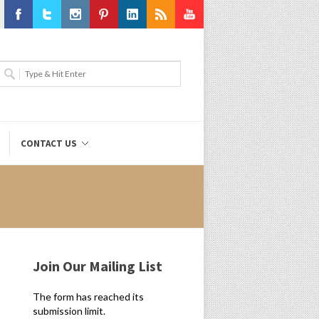
Facebook
Twitter
Instagram
Pinterest
LinkedIn
RSS
Youtube
CONTACT US
Join Our Mailing List
The form has reached its
submission limit.