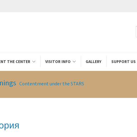
ENT THE CENTER
VISITOR INFO
GALLERY
SUPPORT US
nings
Contentment under the STARS
ория