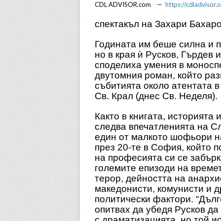
CDL ADVISOR.com —
https://cdladvisor.
спектакъл на Захари Бахар
Годината им беше силна и 
но в края ѝ Русков, Гърдев 
споделиха умения в моносп
двутомния роман, който раз
събитията около атентата в
Св. Крал (днес Св. Неделя).
Както в книгата, историята и
следва впечатленията на С
един от малкото шофьори н
през 20-те в София, който п
на професията си се забърк
големите епизоди на времет
терор, дейността на анархи
македонисти, комунисти и д
политически фактори. “Дълг
опитвах да убедя Русков да
с драматизацията, но той и