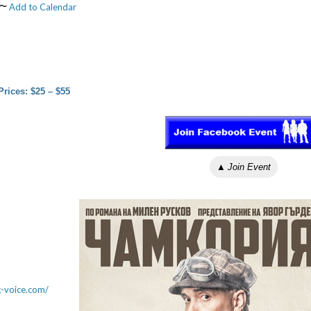
 ~
Add to Calendar
Prices: $25 – $55
▲
Join Event
g-voice.com/