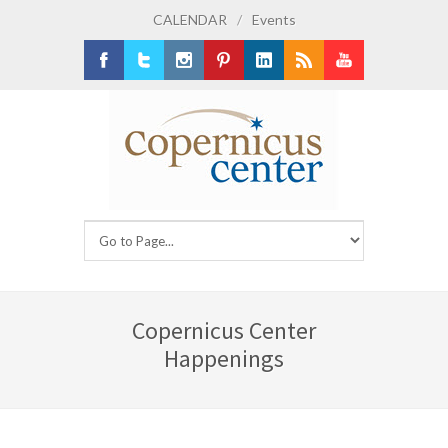
CALENDAR
/
Events
Facebook
Twitter
Instagram
Pinterest
LinkedIn
RSS
Youtube
Copernicus Center
Happenings