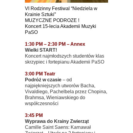
VI Rodzinny Festiwal “Niedziela w
Krainie Sztuki”
MUZYCZNE PODROZE !
Koncert 15-lecia Akademii Muzyki
PaSO
1:30 PM – 2:30 PM – Annex
Wielki START!
Koncert najmłodszych studentόw klas
skrzypiec i fortepianu Akademii PaSO
3:00 PM Teatr
Podrόż w czasie
– od
najpiękniejszych utworόw Bacha,
Vivaldiego, Pachelbela przez Chopina,
Brahmsa, Wieniawskiego do
wspόłczesności
3:45 PM
Wyprawa do Krainy Zwierząt
Camille Saint Saens: Karnawał