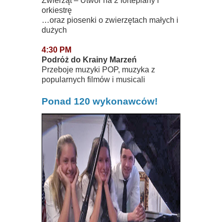
Zwierząt – Utwόr na 2 fortepiany i
orkiestrę
…oraz piosenki o zwierzętach małych i
dużych
4:30 PM
Podrόż do Krainy Marzeń
Przeboje muzyki POP, muzyka z
popularnych filmόw i musicali
Ponad 120 wykonawcόw!