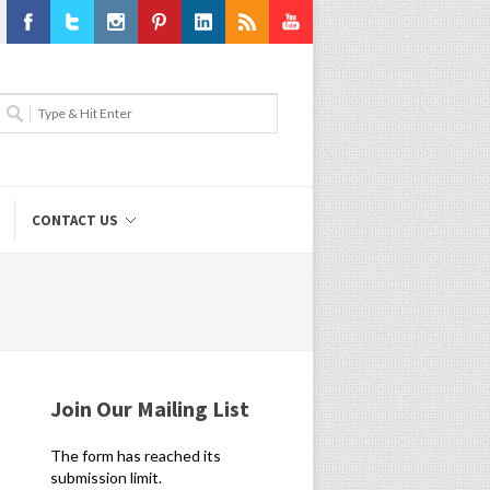
Facebook
Twitter
Instagram
Pinterest
LinkedIn
RSS
Youtube
CONTACT US
Join Our Mailing List
The form has reached its
submission limit.