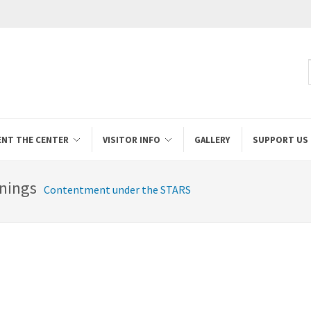
ENT THE CENTER
VISITOR INFO
GALLERY
SUPPORT US
nings
Contentment under the STARS