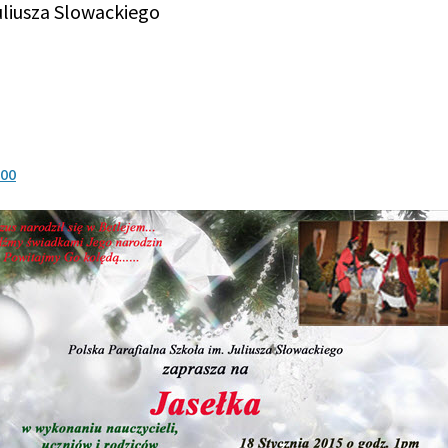
uliusza Slowackiego
.00