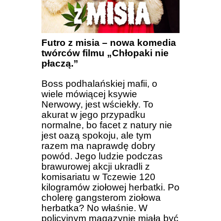
Futro z misia – nowa komedia
twórców filmu „Chłopaki nie
płaczą.”
Boss podhalańskiej mafii, o
wiele mówiącej ksywie
Nerwowy, jest wściekły. To
akurat w jego przypadku
normalne, bo facet z natury nie
jest oazą spokoju, ale tym
razem ma naprawdę dobry
powód. Jego ludzie podczas
brawurowej akcji ukradli z
komisariatu w Tczewie 120
kilogramów ziołowej herbatki. Po
cholerę gangsterom ziołowa
herbatka? No właśnie. W
policyjnym magazynie miała być