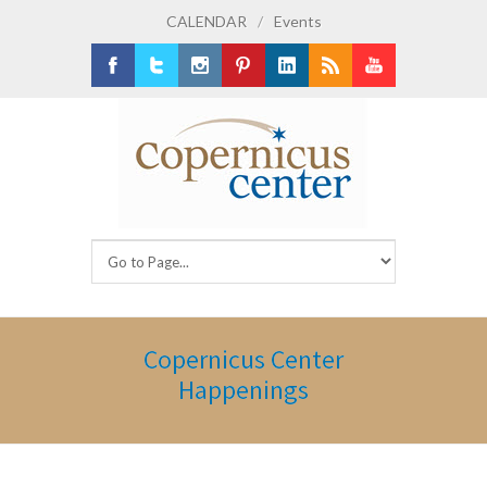
CALENDAR
/
Events
Facebook
Twitter
Instagram
Pinterest
LinkedIn
RSS
Youtube
Copernicus Center
Happenings