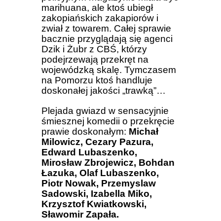
marihuana, ale ktoś ubiegł
zakopiańskich zakapiorów i
zwiał z towarem. Całej sprawie
bacznie przyglądają się agenci
Dzik i Żubr z CBŚ, którzy
podejrzewają przekręt na
wojewódzką skalę. Tymczasem
na Pomorzu ktoś handluje
doskonałej jakości „trawką”…
Plejada gwiazd w sensacyjnie
śmiesznej komedii o przekręcie
prawie doskonałym:
Michał
Milowicz, Cezary Pazura,
Edward Lubaszenko,
Mirosław Zbrojewicz, Bohdan
Łazuka, Olaf Lubaszenko,
Piotr Nowak, Przemyslaw
Sadowski, Izabella Miko,
Krzysztof Kwiatkowski,
Sławomir Zapała.