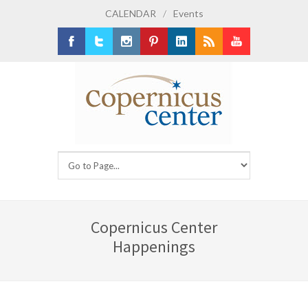
CALENDAR
/
Events
Facebook
Twitter
Instagram
Pinterest
LinkedIn
RSS
Youtube
Copernicus Center
Happenings