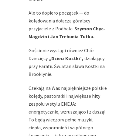
Ale to dopiero początek — do
kolędowania dołączą góralscy
przyjaciele z Podhala:
Szymon Chyc-
Magdzin i Jan Trebunia-Tutka.
Gościnnie wystąpi również Chór
Dziecięcy
„Dzieci Kostki”,
działający
przy Parafii. Św. Stanisława Kostki na
Brooklynie.
Czekają na Was najpiękniejsze polskie
kolędy, pastorałki i największe hity
zespołu w stylu ENEJA:
energetycznie, wzruszająco i z duszą!
To będą wieczory pełne muzyki,
ciepła, wspomnień i wspólnego
śpiewania — jak przy najlepszym,