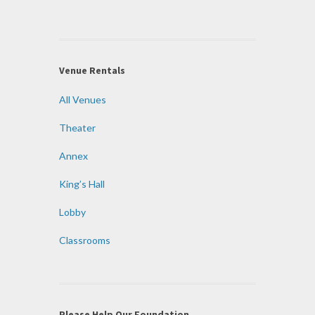
Venue Rentals
All Venues
Theater
Annex
King’s Hall
Lobby
Classrooms
Please Help Our Foundation