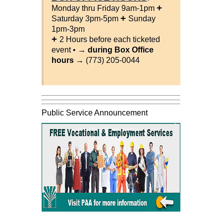
+
Monday thru Friday 9am-1pm
+
Saturday 3pm-5pm
Sunday
1pm-3pm
+
2 Hours before each ticketed
event •
→ during Box Office
hours →
(773) 205-0044
Public Service Announcement