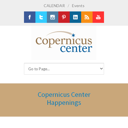
CALENDAR
/
Events
Facebook
Twitter
Instagram
Pinterest
LinkedIn
RSS
Youtube
Copernicus Center
Happenings