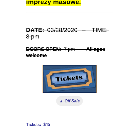
imprezy masowe.
DATE:
03/28/2020 – TIME:
8 pm
DOORS OPEN:
7 pm –
All ages
welcome
▲ Off Sale
Tickets: $45