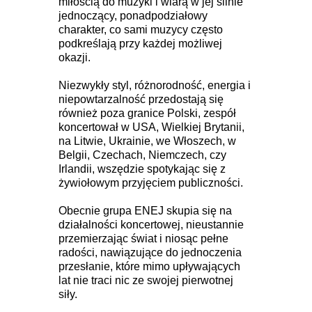
miłością do muzyki i wiarą w jej silnie
jednoczący, ponadpodziałowy
charakter, co sami muzycy często
podkreślają przy każdej możliwej
okazji.
Niezwykły styl, różnorodność, energia i
niepowtarzalność przedostają się
również poza granice Polski, zespół
koncertował w USA, Wielkiej Brytanii,
na Litwie, Ukrainie, we Włoszech, w
Belgii, Czechach, Niemczech, czy
Irlandii, wszędzie spotykając się z
żywiołowym przyjęciem publiczności.
Obecnie grupa ENEJ skupia się na
działalności koncertowej, nieustannie
przemierzając świat i niosąc pełne
radości, nawiązujące do jednoczenia
przesłanie, które mimo upływających
lat nie traci nic ze swojej pierwotnej
siły.