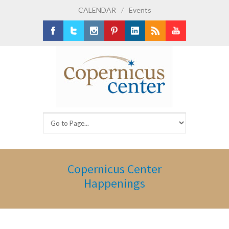
CALENDAR
/
Events
Facebook
Twitter
Instagram
Pinterest
LinkedIn
RSS
Youtube
Copernicus Center
Happenings