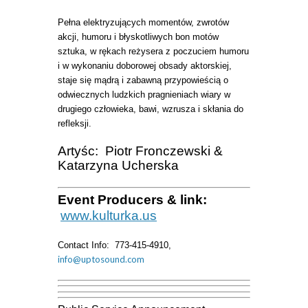
Pełna elektryzujących momentów, zwrotów
akcji, humoru i błyskotliwych bon motów
sztuka, w rękach reżysera z poczuciem humoru
i w wykonaniu doborowej obsady aktorskiej,
staje się mądrą i zabawną przypowieścią o
odwiecznych ludzkich pragnieniach wiary w
drugiego człowieka, bawi, wzrusza i skłania do
refleksji.
Artyśc: Piotr Fronczewski &
Katarzyna Ucherska
E
vent Producers & link:
www.kulturka.us
Contact Info: 773-415-4910,
info@uptosound.com