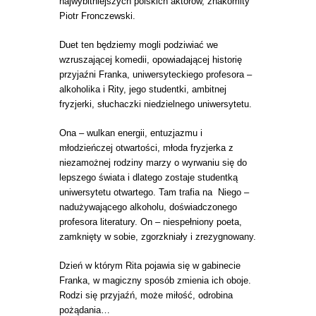
najwybitniejszych polskich aktorów, znakomity
Piotr Fronczewski.
Duet ten będziemy mogli podziwiać we
wzruszającej komedii, opowiadającej historię
przyjaźni Franka, uniwersyteckiego profesora –
alkoholika i Rity, jego studentki, ambitnej
fryzjerki, słuchaczki niedzielnego uniwersytetu.
Ona – wulkan energii, entuzjazmu i
młodzieńczej otwartości, młoda fryzjerka z
niezamożnej rodziny marzy o wyrwaniu się do
lepszego świata i dlatego zostaje studentką
uniwersytetu otwartego. Tam trafia na Niego –
nadużywającego alkoholu, doświadczonego
profesora literatury. On – niespełniony poeta,
zamknięty w sobie, zgorzkniały i zrezygnowany.
Dzień w którym Rita pojawia się w gabinecie
Franka, w magiczny sposób zmienia ich oboje.
Rodzi się przyjaźń, może miłość, odrobina
pożądania…