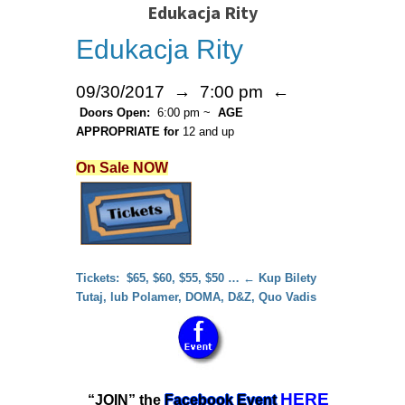
Edukacja Rity
Edukacja Rity
09/30/2017 → 7:00 pm ←
Doors Open:
6:00 pm ~
AGE
APPROPRIATE for
12 and up
On Sale NOW
Tickets: $65, $60, $55, $50 …
← Kup Bilety
Tutaj, lub Polamer, DOMA, D&Z, Quo Vadis
HERE
“JOIN” the
Facebook Event