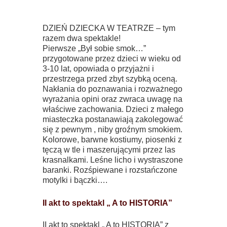
DZIEŃ DZIECKA W TEATRZE – tym
razem dwa spektakle!
Pierwsze „Był sobie smok…”
przygotowane przez dzieci w wieku od
3-10 lat, opowiada o przyjażni i
przestrzega przed zbyt szybką oceną.
Nakłania do poznawania i rozważnego
wyrażania opini oraz zwraca uwagę na
właściwe zachowania. Dzieci z małego
miasteczka postanawiają zakolegować
się z pewnym , niby groźnym smokiem.
Kolorowe, barwne kostiumy, piosenki z
tęczą w tle i maszerującymi przez las
krasnalkami. Leśne licho i wystraszone
baranki. Rozśpiewane i rozstańczone
motylki i bączki….
II akt to spektakl „ A to HISTORIA”
II akt to spektakl „ A to HISTORIA” z