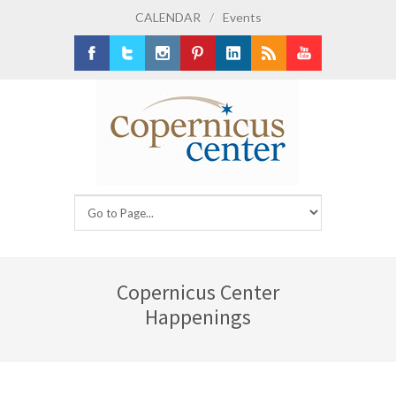
CALENDAR
/
Events
Facebook
Twitter
Instagram
Pinterest
LinkedIn
RSS
Youtube
Copernicus Center
Happenings