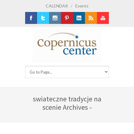
CALENDAR
/
Events
Facebook
Twitter
Instagram
Pinterest
LinkedIn
RSS
Youtube
swiateczne tradycje na
scenie Archives -